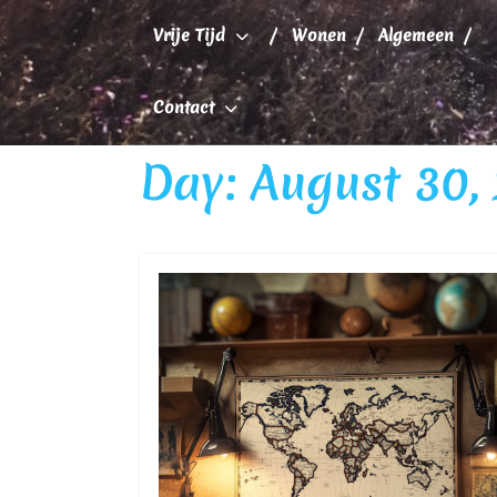
Skip
Vrije Tijd
Wonen
Algemeen
to
content
Contact
Day:
August 30,