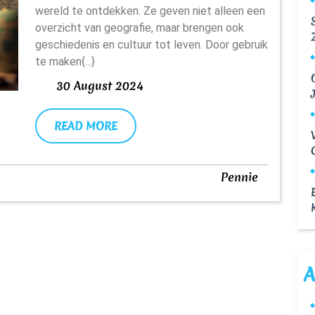
Onze
wereld te ontdekken. Ze geven niet alleen een
overzicht van geografie, maar brengen ook
Kijk
geschiedenis en cultuur tot leven. Door gebruik
Op
te maken{...}
Geogr
30
30 August 2024
August
En
2024
READ
READ MORE
Cultu
MORE
Vera
Pennie
Pennie
A