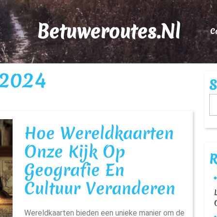
Betuweroutes.nl
C
 2024
S
Hoe Wereldkaarten
Onze Kijk Op
R
Geografie En
Hoe
Cultuur Veranderen
Were
Wereldkaarten bieden een unieke manier om de