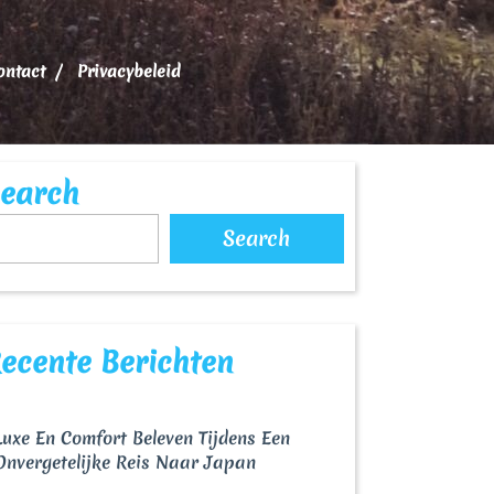
ontact
Privacybeleid
earch
Search
ecente Berichten
Luxe En Comfort Beleven Tijdens Een
ldkaarten
Onvergetelijke Reis Naar Japan