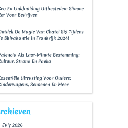
Seo En Linkbuilding Uitbesteden: Slimme
Zet Voor Bedrijven
Ontdek De Magie Van Chatel Ski Tijdens
afie
Je Skivakantie In Frankrijk 2024!
Valencia Als Last-Minute Bestemming:
ur
Cultuur, Strand En Paella
nderen
Essentiële Uitrusting Voor Ouders:
Kinderwagens, Schoenen En Meer
rchieven
July 2026