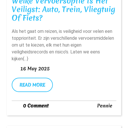
Welke Vervoersoptie Is Het
Veiligst: Auto, Trein, Vliegtuig
Welke
Of Fiets?
Vervoersoptie
Als het gaat om reizen, is veiligheid voor velen een
Is
topprioriteit. Er zijn verschillende vervoersmiddelen
Het
om uit te kiezen, elk met hun eigen
Veiligst:
veiligheidsrecords en risico’s. Laten we eens
Auto,
kijken{...}
Trein,
16
16 May 2025
May
Vliegtuig
2025
Of
READ
READ MORE
MORE
Fiets?
Pennie
0 Comment
Pennie