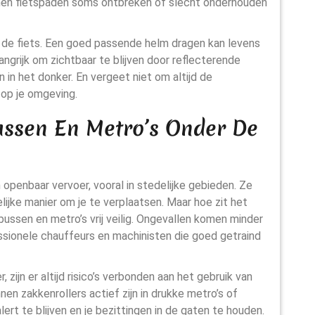
nnen fietspaden soms ontbreken of slecht onderhouden
op de fiets. Een goed passende helm dragen kan levens
langrijk om zichtbaar te blijven door reflecterende
n in het donker. En vergeet niet om altijd de
 op je omgeving.
ussen En Metro’s Onder De
 openbaar vervoer, vooral in stedelijke gebieden. Ze
lijke manier om je te verplaatsen. Maar hoe zit het
bussen en metro’s vrij veilig. Ongevallen komen minder
essionele chauffeurs en machinisten die goed getraind
, zijn er altijd risico’s verbonden aan het gebruik van
n zakkenrollers actief zijn in drukke metro’s of
alert te blijven en je bezittingen in de gaten te houden.