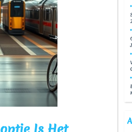
A
optie Is Het