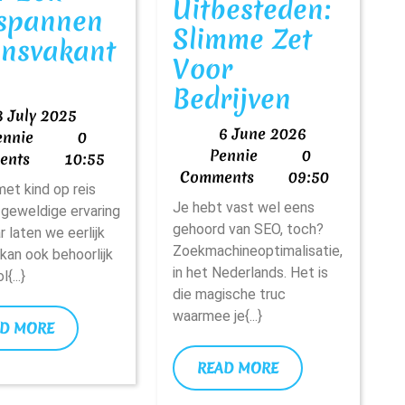
Uitbesteden:
spannen
Slimme Zet
insvakant
Voor
limme
Seo
Bedrijven
ps
3
3 July 2025
En
n
6
6 June 2026
Pennie
July
ennie
0
Linkbuil
Pennie
June
Pennie
0
2025
ents
10:55
ucs
2026
Comments
09:50
Uitbeste
et kind op reis
or
Je hebt vast wel eens
Slimme
 geweldige ervaring
en
gehoord van SEO, toch?
ar laten we eerlijk
Zet
ntspannen
Zoekmachineoptimalisatie,
t kan ook behoorlijk
Voor
in het Nederlands. Het is
{...}
zinsvakantie
die magische truc
Bedrijve
waarmee je{...}
READ
D MORE
MORE
READ
READ MORE
MORE