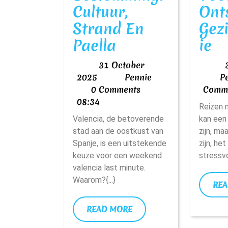
Cultuur,
Ont
Strand En
Gez
Valencia
S
Paella
Ie
Als
Ti
31 October
Last-
E
31
Pennie
2025
Pennie
P
October
0 Comments
Comm
Minute
Tr
2025
08:34
Bestemming:
Reizen m
Vo
Valencia, de betoverende
kan een
Cultuur,
E
stad aan de oostkust van
zijn, ma
Strand
O
Spanje, is een uitstekende
zijn, he
keuze voor een weekend
stressvol
En
Ge
valencia last minute.
Paella
Waarom?{...}
REA
READ
READ MORE
MORE