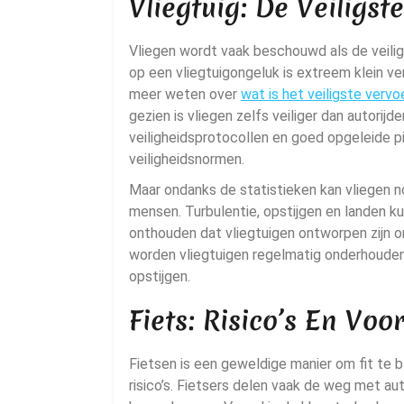
Vliegtuig: De Veiligst
Vliegen wordt vaak beschouwd als de veili
op een vliegtuigongeluk is extreem klein v
meer weten over
wat is het veiligste verv
gezien is vliegen zelfs veiliger dan autorij
veiligheidsprotocollen en goed opgeleide p
veiligheidsnormen.
Maar ondanks de statistieken kan vliegen
mensen. Turbulentie, opstijgen en landen ku
onthouden dat vliegtuigen ontworpen zijn
worden vliegtuigen regelmatig onderhoude
opstijgen.
Fiets: Risico’s En Vo
Fietsen is een geweldige manier om fit te bl
risico’s. Fietsers delen vaak de weg met au