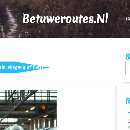
Betuweroutes.nl
C
S
in, vliegtuig of fiets?
R